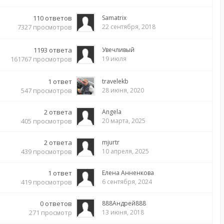
110
ответов
Samatrix
7327
просмотров
22 сентября, 2018
1193
ответа
Увечливый
161767
просмотров
19 июля
1
ответ
travelekb
547
просмотров
28 июня, 2020
2
ответа
Angela
405
просмотров
20 марта, 2025
2
ответа
mjurtr
439
просмотров
10 апреля, 2025
1
ответ
Елена Анненкова
419
просмотров
6 сентября, 2024
0
ответов
888Андрей888
271
просмотр
13 июня, 2018