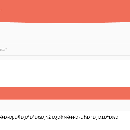
а
лка?
Ñ�Ð»ÐµÐ¶Ð¸Ð²Ð°Ð½Ð¸ÑŽ Ð¿Ð¾Ñ�Ñ‹Ð»Ð¾Ðº Ð¸ Ð±Ð°Ð½Ð