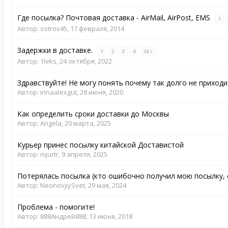
Где посылка? Почтовая доставка - AirMail, AirPost, EMS
1
Автор:
ostrov45
,
17 февраля, 2014
Задержки в доставке.
1
2
3
4
48
Автор:
1leks
,
24 октября, 2022
Здравствуйте! Не могу понять почему так долго не приход
Автор:
irinaalexgut
,
28 июня, 2020
Как определить сроки доставки до Москвы
Автор:
Angela
,
20 марта, 2025
Курьер принес посылку китайской Доставистой
Автор:
mjurtr
,
9 апреля, 2025
Потерялась посылка (кто ошибочно получил мою посылку, 
Автор:
NeonovjiySvet
,
29 мая, 2024
Проблема - помогите!
Автор:
888Андрей888
,
13 июня, 2018