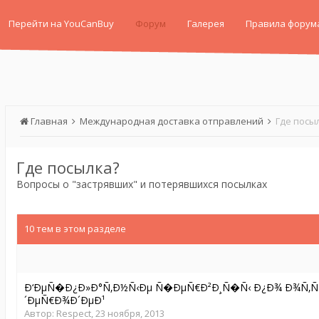
Перейти на YouCanBuy
Форум
Галерея
Правила форум
Главная
Международная доставка отправлений
Где посы
Где посылка?
Вопросы о "застрявших" и потерявшихся посылках
10 тем в этом разделе
Ð‘ÐµÑ�Ð¿Ð»Ð°Ñ‚Ð½Ñ‹Ðµ Ñ�ÐµÑ€Ð²Ð¸Ñ�Ñ‹ Ð¿Ð¾ Ð¾Ñ‚
´ÐµÑ€Ð¾Ð´ÐµÐ¹
Автор:
Respect
,
23 ноября, 2013