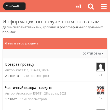
YouCanBuy посылки (отчеты и отзывы)
Информация по полученным посылкам
Делимся впечатлениями, сроками и фотографиями полученных
посылок
6 тем в этом разделе
СОРТИРОВКА
Возврат проавцу
Автор:
катя111
,
30 мая, 2024
30
2
ответа
1218
просмотров
мая,
2024
Частичный возврат средств
Автор:
Анастасия139181
,
28 марта, 2023
28
1
ответ
1178
просмотров
марта,
2023