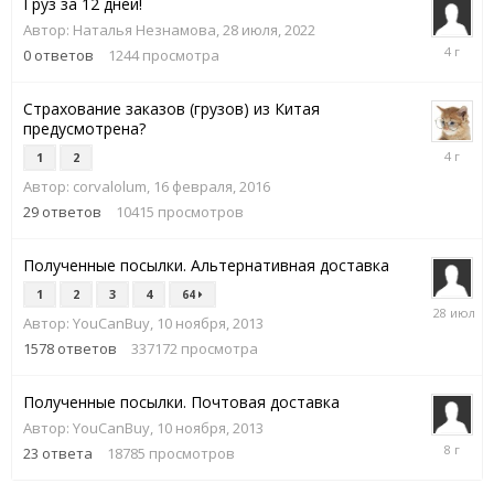
Груз за 12 дней!
Автор:
Наталья Незнамова
,
28 июля, 2022
28
0
ответов
1244
просмотра
июля,
2022
Страхование заказов (грузов) из Китая
предусмотрена?
6
1
2
августа,
Автор:
corvalolum
,
16 февраля, 2016
2022
29
ответов
10415
просмотров
Полученные посылки. Альтернативная доставка
1
2
3
4
64
28
Автор:
YouCanBuy
,
10 ноября, 2013
июля
1578
ответов
337172
просмотра
Полученные посылки. Почтовая доставка
Автор:
YouCanBuy
,
10 ноября, 2013
11
23
ответа
18785
просмотров
марта,
2018