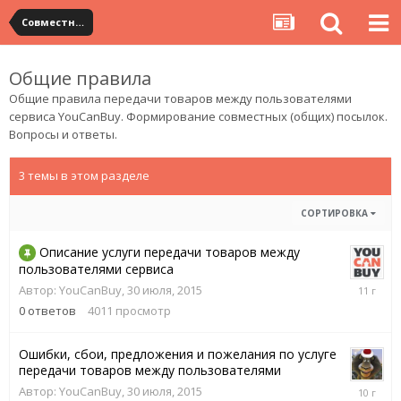
Совместные посылки YouCanBuy
Общие правила
Общие правила передачи товаров между пользователями
сервиса YouCanBuy. Формирование совместных (общих) посылок.
Вопросы и ответы.
3 темы в этом разделе
СОРТИРОВКА
Описание услуги передачи товаров между
пользователями сервиса
30
Автор:
YouCanBuy
,
30 июля, 2015
июля,
0
ответов
4011
просмотр
2015
Ошибки, сбои, предложения и пожелания по услуге
передачи товаров между пользователями
20
Автор:
YouCanBuy
,
30 июля, 2015