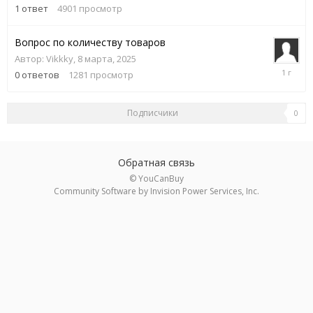
октября,
1
ответ
4901
просмотр
2015
Вопрос по количеству товаров
Автор:
Vikkky
,
8 марта, 2025
8
0
ответов
1281
просмотр
марта,
2025
Подписчики
0
Обратная связь
© YouCanBuy
Community Software by Invision Power Services, Inc.