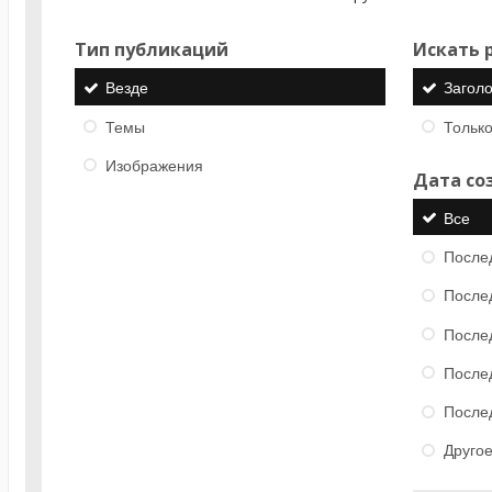
Тип публикаций
Искать р
Везде
Загол
Темы
Только
Изображения
Дата со
Все
После
После
После
После
После
Друго