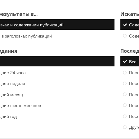
езультаты в...
Искать
овках и содержании публикаций
Сод
 в заголовках публикаций
Сод
здания
Послед
Все
дние 24 часа
Посл
дняя неделя
Посл
дний месяц
Посл
дние шесть месяцев
Посл
дний год
Посл
е
Друг