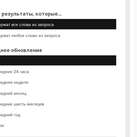
 результаты, которые...
ержат
все
слова из запроса
ержат
любое
слово из запроса
нее обновление
едние 24 часа
едняя неделя
едний месяц
едние шесть месяцев
едний год
ое