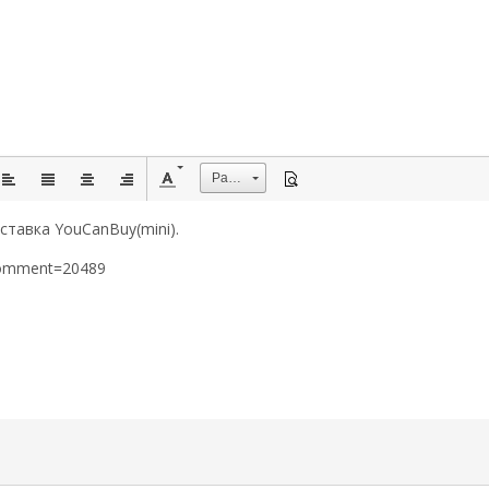
Размер
ставка YouCanBuy(mini).
&comment=20489