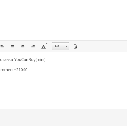
Размер
ставка YouCanBuy(mini).
&comment=21040