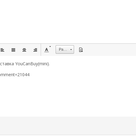
Размер
ставка YouCanBuy(mini).
&comment=21044