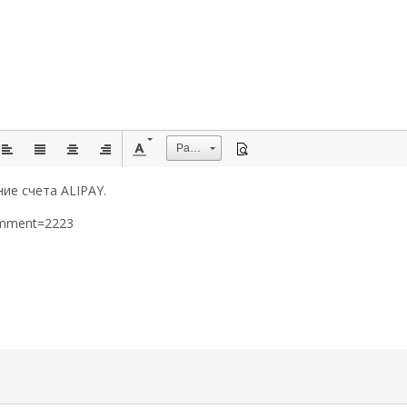
Размер
ие счета ALIPAY.
omment=2223