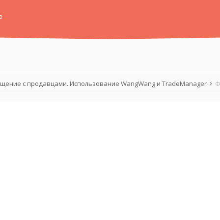
а
щение с продавцами. Использование WangWang и TradeManager
Ф