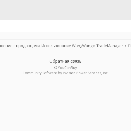
щение с продавцами. Использование WangWang и TradeManager
П
Обратная связь
© YouCanBuy
Community Software by Invision Power Services, Inc.