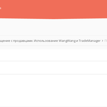
а
щение с продавцами. Использование WangWang и TradeManager
П