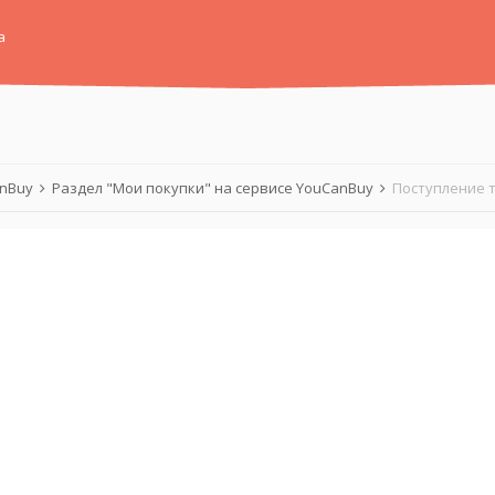
а
anBuy
Раздел "Мои покупки" на сервисе YouCanBuy
Поступление т