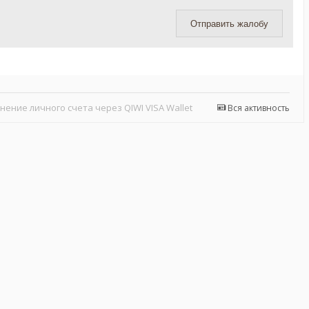
Отправить жалобу
нение личного счета через QIWI VISA Wallet
Вся активность