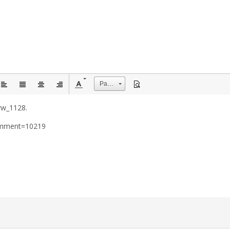
Размер
w_1128.
omment=10219