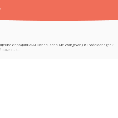
а
щение с продавцами. Использование WangWang и TradeManager
TradeManager, курс молодого бойца или как включить английский язык на taobao