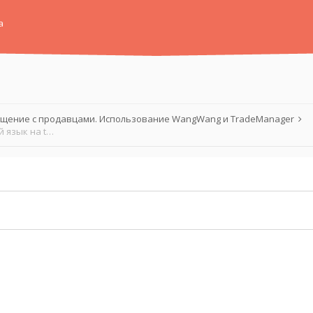
а
щение с продавцами. Использование WangWang и TradeManager
TradeManager, курс молодого бойца или как включить английский язык на taobao