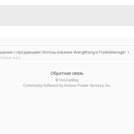
щение с продавцами. Использование WangWang и TradeManager
TradeManager, курс молодого бойца или как включить английский язык на taobao
Обратная связь
© YouCanBuy
Community Software by Invision Power Services, Inc.