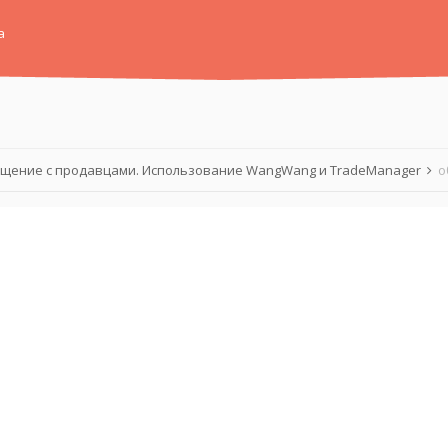
а
щение с продавцами. Использование WangWang и TradeManager
о