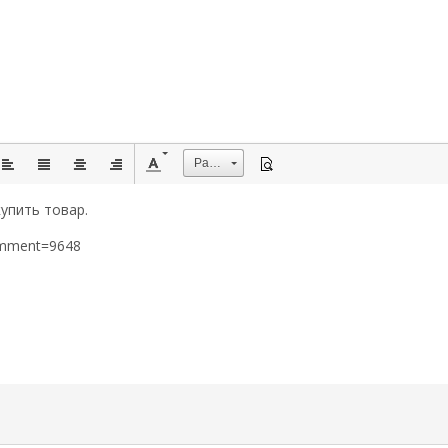
Размер
упить товар.
omment=9648