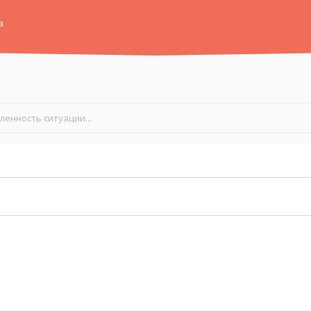
а
енность ситуации...