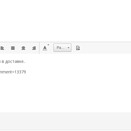
Размер
в доставке..
omment=13379