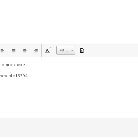
Размер
в доставке..
omment=13394