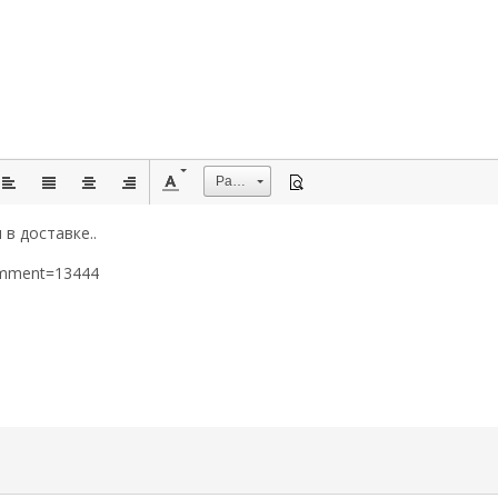
Размер
в доставке..
omment=13444