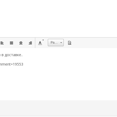
Размер
в доставке..
omment=19553