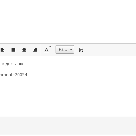
Размер
в доставке..
omment=20054