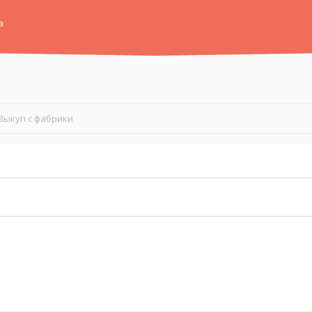
а
Выкуп с фабрики