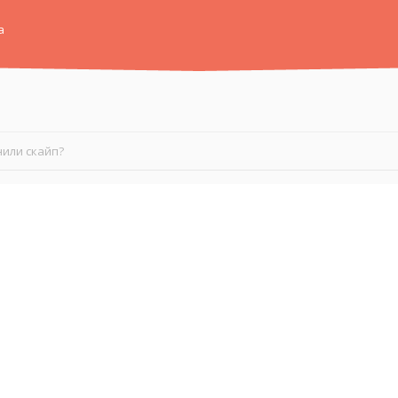
а
или скайп?