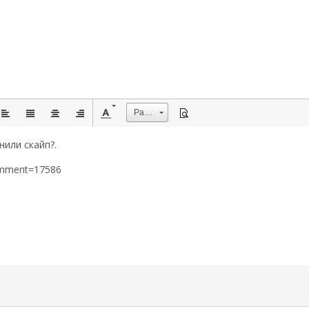
Размер
нили скайп?.
omment=17586