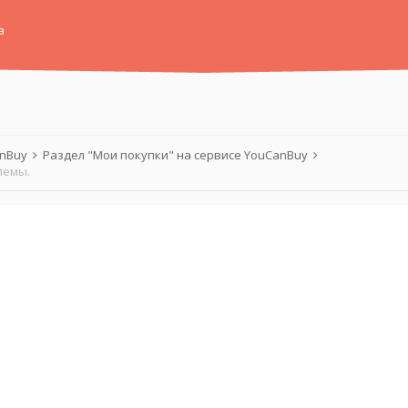
а
anBuy
Раздел "Мои покупки" на сервисе YouCanBuy
лемы.