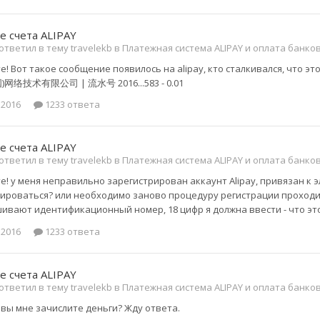
е счета ALIPAY
ответил в тему travelekb в
Платежная система ALIPAY и оплата банко
е! Вот такое сообщение появилось на alipay, кто сталкивался, что
网络技术有限公司 | 流水号 2016...583 - 0.01
 2016
1233 ответа
е счета ALIPAY
ответил в тему travelekb в
Платежная система ALIPAY и оплата банко
! у меня неправильно зарегистрирован аккаунт Alipay, привязан к э
ироваться? или необходимо заново процедуру регистрации проходит
ивают идентификационный номер, 18 цифр я должна ввести - что это
 2016
1233 ответа
е счета ALIPAY
ответил в тему travelekb в
Платежная система ALIPAY и оплата банко
 вы мне зачислите деньги? Жду ответа.