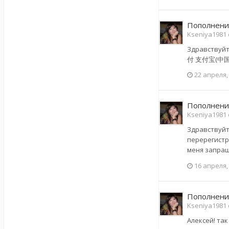
Пополнени
Kseniya1981 
Здравствуйт
付 支付宝(中国)
22 апреля,
Пополнени
Kseniya1981 
Здравствуйте
перерегистр
меня запраш
16 апреля,
Пополнени
Kseniya1981 
Алексей! так