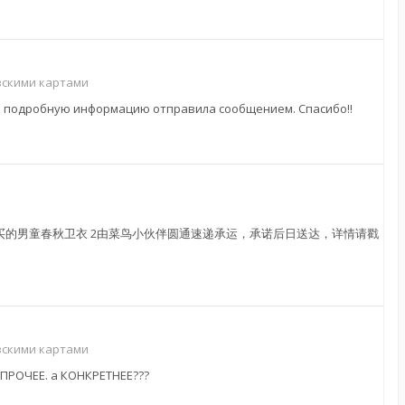
вскими картами
та! подробную информацию отправила сообщением. Спасибо!!
 【菜鸟网络】亲，您购买的男童春秋卫衣 2由菜鸟小伙伴圆通速递承运，承诺后日送达，详情请戳
вскими картами
ПРОЧЕЕ. а КОНКРЕТНЕЕ???