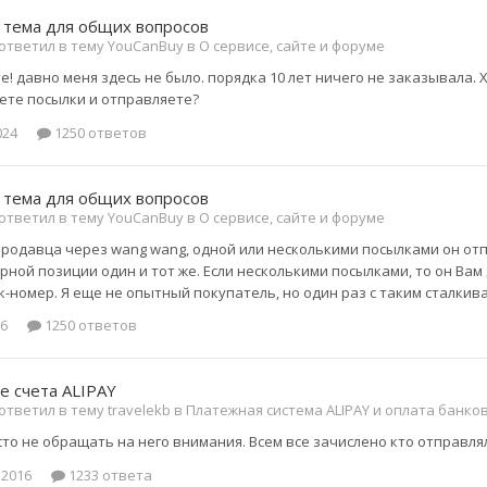
 тема для общих вопросов
 ответил в тему YouCanBuy в
О сервисе, сайте и форуме
! давно меня здесь не было. порядка 10 лет ничего не заказывала. Х
те посылки и отправляете?
024
1250 ответов
 тема для общих вопросов
 ответил в тему YouCanBuy в
О сервисе, сайте и форуме
продавца через wang wang, одной или несколькими посылками он отпр
рной позиции один и тот же. Если несколькими посылками, то он Вам
к-номер. Я еще не опытный покупатель, но один раз с таким сталкива
16
1250 ответов
е счета ALIPAY
ответил в тему travelekb в
Платежная система ALIPAY и оплата банко
то не обращать на него внимания. Всем все зачислено кто отправлял
 2016
1233 ответа