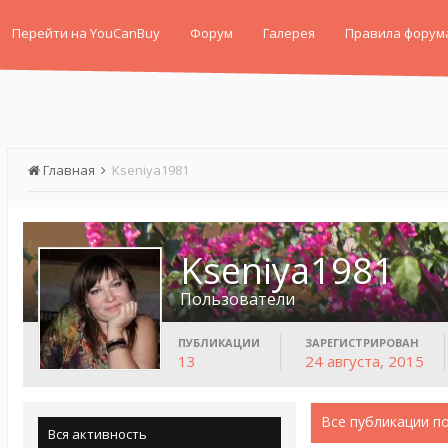
Перейти на YouCanBuy
Форум
Галерея
Правила форум
Главная
Kseniya1981
Kseniya1981
Пользователи
ПУБЛИКАЦИИ
ЗАРЕГИСТРИРОВАН
13
24 августа, 2015
Все публикации п
Вся активность