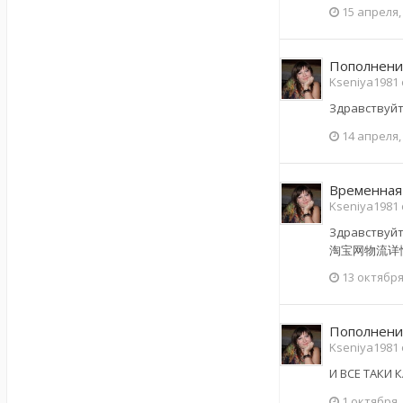
15 апреля,
Пополнени
Kseniya1981 
Здравствуйт
14 апреля,
Временная
Kseniya1981
Здравств
淘宝网物流详
13 октября
Пополнени
Kseniya1981 
И ВСЕ ТАКИ 
1 октября,