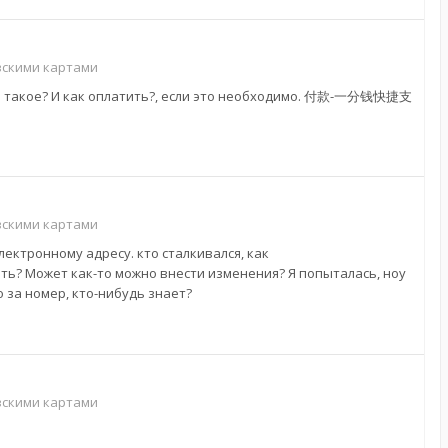
вскими картами
 это такое? И как оплатить?, если это необходимо. 付款-一分钱快捷支
вскими картами
лектронному адресу. кто сталкивался, как
ь? Может как-то можно внести изменения? Я попыталась, ноу
 за номер, кто-нибудь знает?
вскими картами