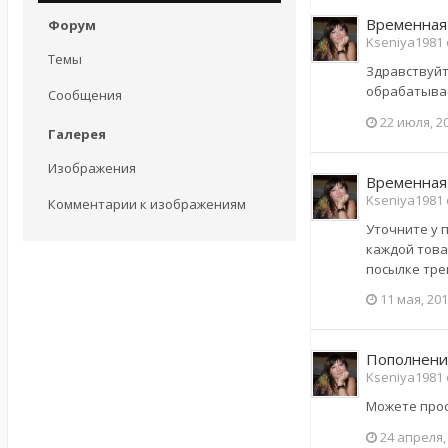
Временная
Форум
Kseniya1981
Темы
Здравствуйте
обрабатывае
Сообщения
22 июля, 2
Галерея
Изображения
Временная
Kseniya1981
Комментарии к изображениям
Уточните у 
каждой това
посылке тре
11 мая, 20
Пополнени
Kseniya1981 
Можете прос
24 апреля,