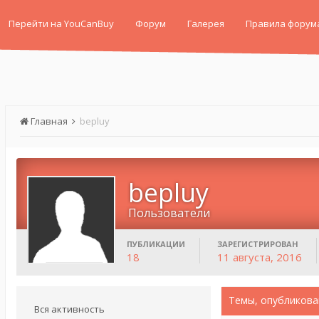
Перейти на YouCanBuy
Форум
Галерея
Правила форум
Главная
bepluy
bepluy
Пользователи
ПУБЛИКАЦИИ
ЗАРЕГИСТРИРОВАН
18
11 августа, 2016
Темы, опубликова
Вся активность