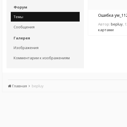
Форум
Ошибка yw_11
Темы
Автор:
bepluy
,
1
Сообщения
картами
Галерея
Изображения
Комментарии к изображениям
Главная
bepluy