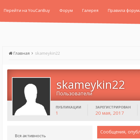
Перейти на YouCanBuy
Форум
Галерея
Правила форум
Главная
skameykin22
skameykin22
Пользователи
ПУБЛИКАЦИИ
ЗАРЕГИСТРИРОВАН
1
20 мая, 2017
Сообщения, опубл
Вся активность