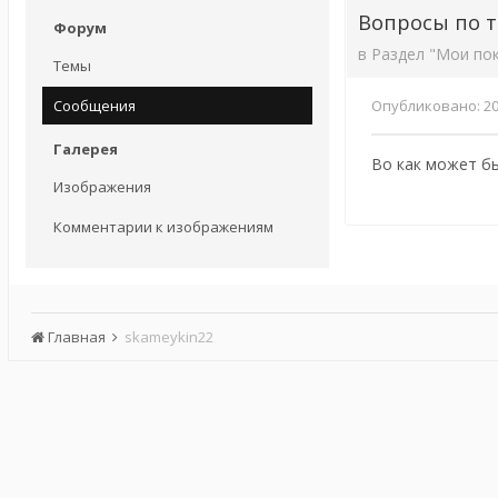
Вопросы по т
Форум
в
Раздел "Мои пок
Темы
Сообщения
Опубликовано:
20
Галерея
Во как может б
Изображения
Комментарии к изображениям
Главная
skameykin22