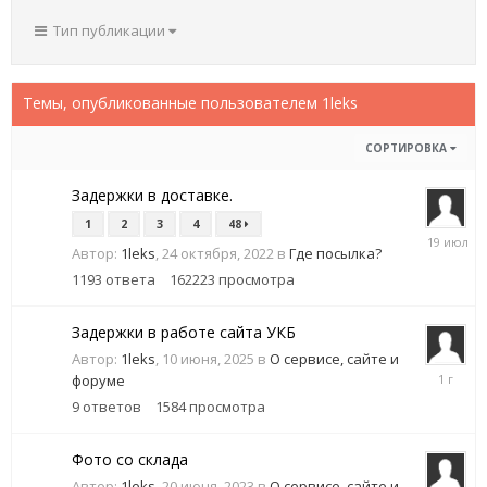
Тип публикации
Темы, опубликованные пользователем 1leks
СОРТИРОВКА
Задержки в доставке.
1
2
3
4
48
19
Автор:
1leks
,
24 октября, 2022
в
Где посылка?
июля
1193
ответа
162223
просмотра
Задержки в работе сайта УКБ
Автор:
1leks
,
10 июня, 2025
в
О сервисе, сайте и
16
форуме
июня,
9
ответов
1584
просмотра
2025
Фото со склада
Автор:
1leks
,
20 июня, 2023
в
О сервисе, сайте и