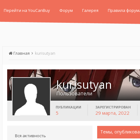
Перейти на YouCanBuy
Форум
Галерея
Правила форум
Главная
kurisutyan
kurisutyan
Пользователи
ПУБЛИКАЦИИ
ЗАРЕГИСТРИРОВАН
5
29 марта, 2022
Темы, опубликова
Вся активность