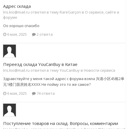
Адрес склада
Iris.kio@mail.ru ответил в тему RareGarçon в
О сервисе, сайте и
форуме
Оо хорошо спасибо
6 мая, 2025
2 ответа
Переезд склада YouCanBuy в Китае
Iris.kio@mail.ru ответил в тему YouCanBuy в
Новости сервиса
Здравствуйте у меня такой адрес с форума взяла 兴港小区45栋2单
元1楼门面房姓名ХХХХ Не пойму это то же самое?
6 мая, 2025
74 ответа
Поступление товаров на склад. Вопросы, комментарии