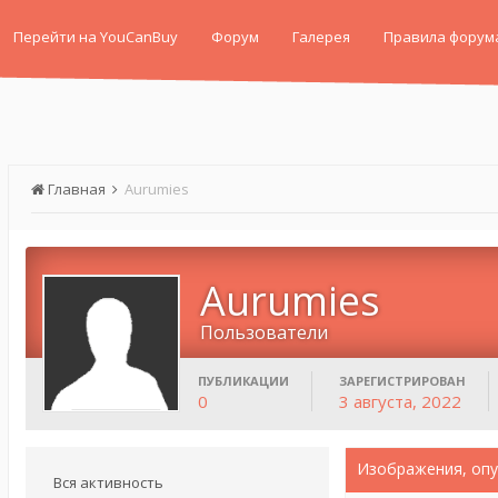
Перейти на YouCanBuy
Форум
Галерея
Правила форум
Главная
Aurumies
Aurumies
Пользователи
ПУБЛИКАЦИИ
ЗАРЕГИСТРИРОВАН
0
3 августа, 2022
Изображения, опу
Вся активность