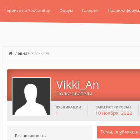
Перейти на YouCanBuy
Форум
Галерея
Правила форум
Главная
Vikki_An
Vikki_An
Пользователи
ПУБЛИКАЦИИ
ЗАРЕГИСТРИРОВАН
1
10 ноября, 2022
Темы, опубликова
Вся активность