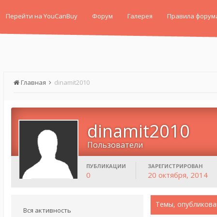
Перейти на YouCanBuy
Форум
Галерея
Правила форум
Главная
dinamit2010
dinamit2010
Пользователи
ПУБЛИКАЦИИ
ЗАРЕГИСТРИРОВАН
0
20 октября, 2014
Темы, опубликова
Вся активность