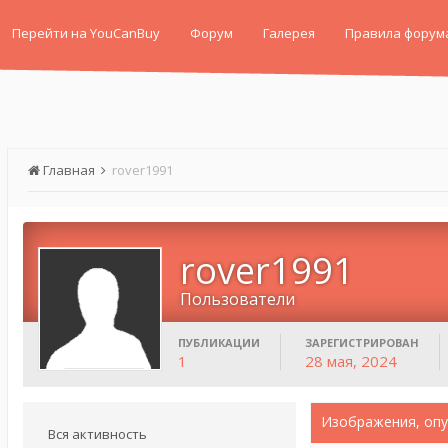
Перейти на YouCanBuy
Форум
Галерея
Правила форум
Главная
rover1991
rover1991
Пользователи
ПУБЛИКАЦИИ
ЗАРЕГИСТРИРОВАН
1
28 мая, 2024
Изображения, опу
Вся активность