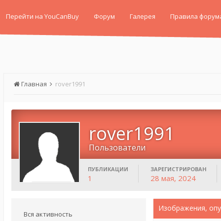
Перейти на YouCanBuy
Форум
Галерея
Правила форум
Главная
rover1991
rover1991
Пользователи
ПУБЛИКАЦИИ
ЗАРЕГИСТРИРОВАН
1
28 мая, 2024
Изображения, опу
Вся активность