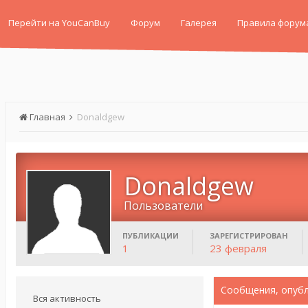
Перейти на YouCanBuy
Форум
Галерея
Правила форум
Главная
Donaldgew
Donaldgew
Пользователи
ПУБЛИКАЦИИ
ЗАРЕГИСТРИРОВАН
1
23 февраля
Сообщения, опуб
Вся активность