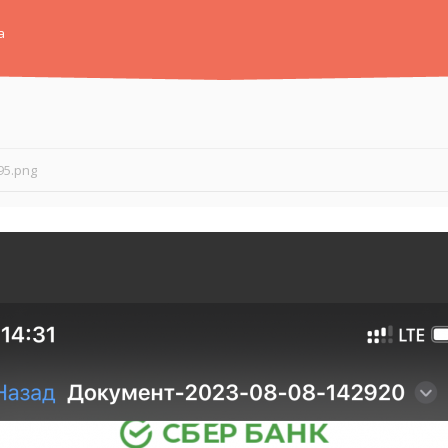
а
95.png