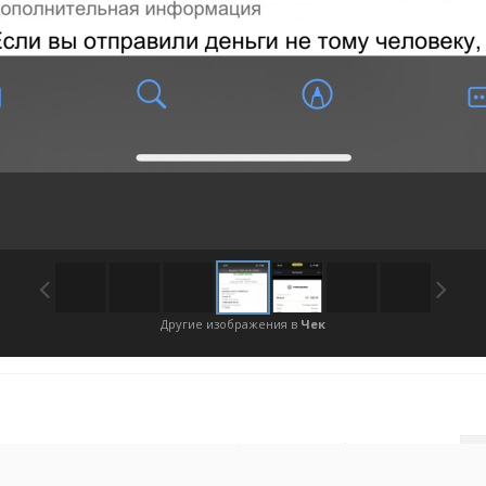
Другие изображения в
Чек
Войдите, чтобы подписаться
П
ния автора