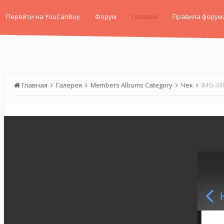
Перейти на YouCanBuy
Форум
Галерея
Правила форум
Главная
Галерея
Members Albums Category
Чек
IMG-34