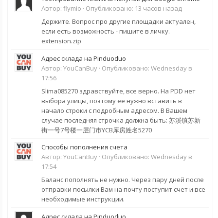
Автор:
flymio
·
Опубликовано:
13 часов назад
Держите. Вопрос про другие площадки актуален,
если есть возможность - пишите в личку.
extension.zip
Адрес склада на Pinduoduo
Автор:
YouCanBuy
·
Опубликовано:
Wednesday в
17:56
Slima085270 здравствуйте, все верно. На PDD нет
выбора улицы, поэтому ее нужно вставить в
начало строки с подробным адресом. В Вашем
случае последняя строчка должна быть: 苏溪镇苏新
街一号7号楼一层门市YCB库房姓名5270
Способы пополнения счета
Автор:
YouCanBuy
·
Опубликовано:
Wednesday в
17:54
Баланс пополнять не нужно. Через пару дней после
отправки посылки Вам на почту поступит счет и все
необходимые инструкции.
Адрес склада на Pinduoduo