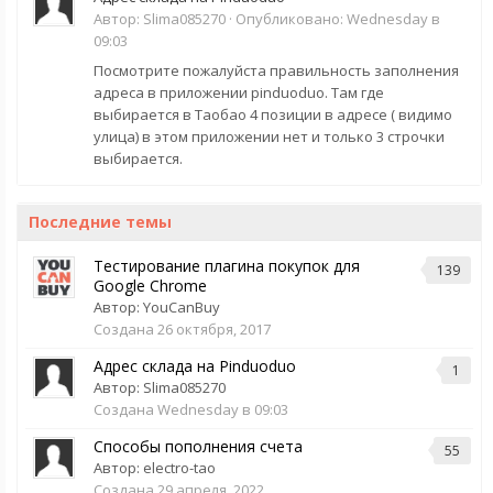
Автор:
Slima085270
·
Опубликовано:
Wednesday в
09:03
Посмотрите пожалуйста правильность заполнения
адреса в приложении pinduoduo. Там где
выбирается в Таобао 4 позиции в адресе ( видимо
улица) в этом приложении нет и только 3 строчки
выбирается.
Последние темы
Тестирование плагина покупок для
139
Google Chrome
Автор:
YouCanBuy
Создана
26 октября, 2017
Адрес склада на Pinduoduo
1
Автор:
Slima085270
Создана
Wednesday в 09:03
Способы пополнения счета
55
Автор:
electro-tao
Создана
29 апреля, 2022