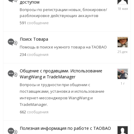
доступом
18
Вопросы по регистрации новых, блокировке/
мая
разблокировке действующих аккаунтов
591
сообщение
Поиск Товара
Помощь в поиске нужного товара на TAOBAO
25
234
сообщения
декабря,
2025
Общение с продавцами. Использование
WangWang и TradeManager
20
Вопросы и трудности при общении с
октября,
поставщиками, установка и использование
2024
интернет-мессенджеров WangWang и
TradeManager.
662
сообщения
Полезная информация по работе с TAOBAO