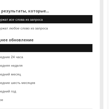
 результаты, которые...
ержат
все
слова из запроса
ержат
любое
слово из запроса
нее обновление
едние 24 часа
едняя неделя
едний месяц
едние шесть месяцев
едний год
ое