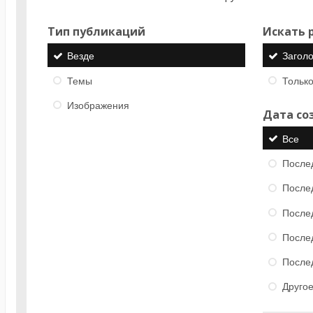
Тип публикаций
Искать р
Везде
Загол
Темы
Только
Изображения
Дата со
Все
После
После
После
После
После
Друго