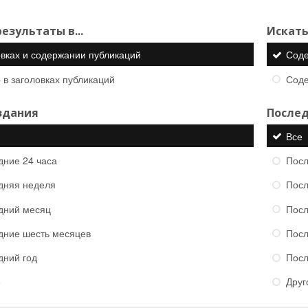
езультаты в...
Искать
овках и содержании публикаций
Сод
 в заголовках публикаций
Сод
здания
Послед
Все
дние 24 часа
Посл
дняя неделя
Посл
дний месяц
Посл
дние шесть месяцев
Посл
дний год
Посл
е
Друг