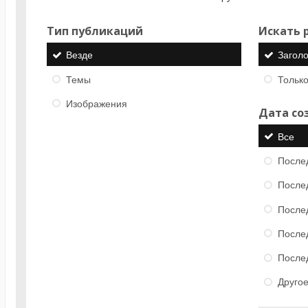
Тип публикаций
Искать р
Везде
Загол
Темы
Только
Изображения
Дата со
Все
После
После
После
После
После
Друго