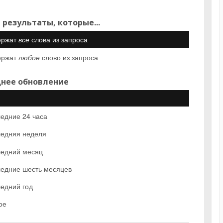
 результаты, которые...
ержат
все
слова из запроса
ержат
любое
слово из запроса
нее обновление
едние 24 часа
едняя неделя
едний месяц
едние шесть месяцев
едний год
ое