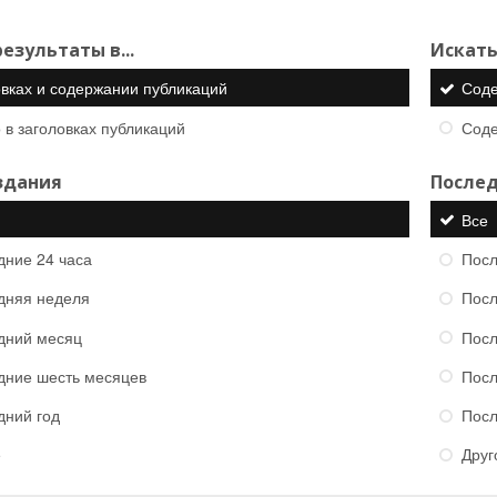
езультаты в...
Искать
овках и содержании публикаций
Сод
 в заголовках публикаций
Сод
здания
Послед
Все
дние 24 часа
Посл
дняя неделя
Посл
дний месяц
Посл
дние шесть месяцев
Посл
дний год
Посл
е
Друг