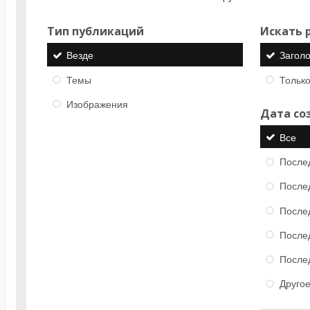
Тип публикаций
Искать р
Везде
Загол
Темы
Только
Изображения
Дата со
Все
После
После
После
После
После
Друго