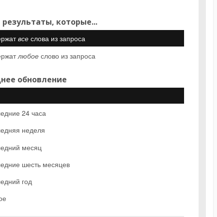
 результаты, которые...
ержат
все
слова из запроса
ержат
любое
слово из запроса
нее обновление
едние 24 часа
едняя неделя
едний месяц
едние шесть месяцев
едний год
ое