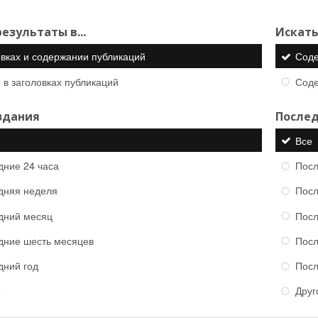
езультаты в...
Искать
овках и содержании публикаций
Сод
 в заголовках публикаций
Сод
здания
Послед
Все
дние 24 часа
Посл
дняя неделя
Посл
дний месяц
Посл
дние шесть месяцев
Посл
дний год
Посл
е
Друг