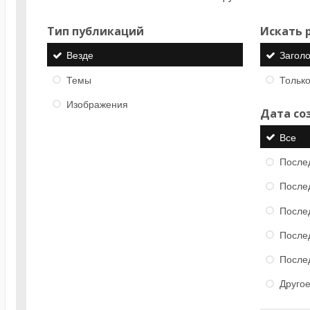
Тип публикаций
Искать р
Везде
Загол
Темы
Только
Изображения
Дата со
Все
После
После
После
После
После
Друго