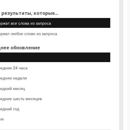
 результаты, которые...
ержат
все
слова из запроса
ержат
любое
слово из запроса
нее обновление
едние 24 часа
едняя неделя
едний месяц
едние шесть месяцев
едний год
ое