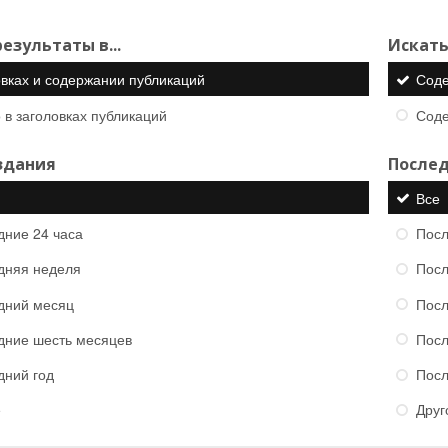
езультаты в...
Искать
овках и содержании публикаций
Сод
 в заголовках публикаций
Сод
здания
Послед
Все
дние 24 часа
Посл
дняя неделя
Посл
дний месяц
Посл
дние шесть месяцев
Посл
дний год
Посл
е
Друг