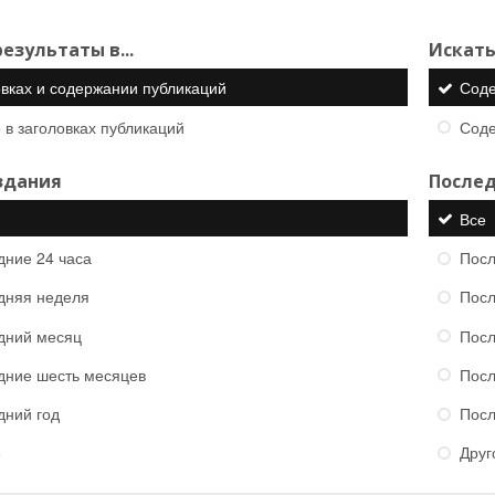
езультаты в...
Искать
овках и содержании публикаций
Сод
 в заголовках публикаций
Сод
здания
Послед
Все
дние 24 часа
Посл
дняя неделя
Посл
дний месяц
Посл
дние шесть месяцев
Посл
дний год
Посл
е
Друг