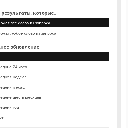
 результаты, которые...
ержат
все
слова из запроса
ержат
любое
слово из запроса
нее обновление
едние 24 часа
едняя неделя
едний месяц
едние шесть месяцев
едний год
ое