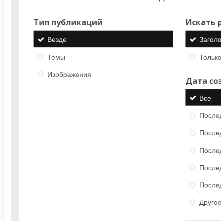
Тип публикаций
Искать р
Везде
Загол
Темы
Только
Изображения
Дата со
Все
После
После
После
После
После
Друго