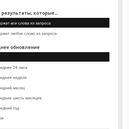
 результаты, которые...
ержат
все
слова из запроса
ержат
любое
слово из запроса
нее обновление
едние 24 часа
едняя неделя
едний месяц
едние шесть месяцев
едний год
ое