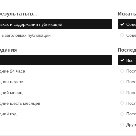
езультаты в...
Искать
овках и содержании публикаций
Сод
 в заголовках публикаций
Сод
здания
Послед
Все
дние 24 часа
Посл
дняя неделя
Посл
дний месяц
Посл
дние шесть месяцев
Посл
дний год
Посл
е
Друг