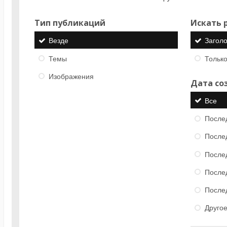
Тип публикаций
Искать р
Везде
Загол
Темы
Только
Изображения
Дата со
Все
После
После
После
После
После
Друго