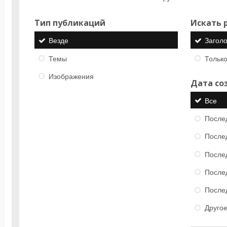
Тип публикаций
Искать р
Везде
Загол
Темы
Только
Изображения
Дата со
Все
После
После
После
После
После
Друго