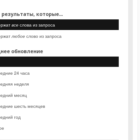
 результаты, которые...
ержат
все
слова из запроса
ержат
любое
слово из запроса
нее обновление
едние 24 часа
едняя неделя
едний месяц
едние шесть месяцев
едний год
ое