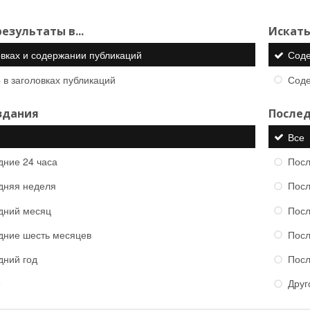
езультаты в...
Искать
овках и содержании публикаций
Сод
 в заголовках публикаций
Сод
здания
Послед
Все
дние 24 часа
Посл
дняя неделя
Посл
дний месяц
Посл
дние шесть месяцев
Посл
дний год
Посл
е
Друг