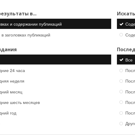
езультаты в...
Искать
овках и содержании публикаций
Сод
 в заголовках публикаций
Сод
здания
Послед
Все
дние 24 часа
Посл
дняя неделя
Посл
дний месяц
Посл
дние шесть месяцев
Посл
дний год
Посл
е
Друг