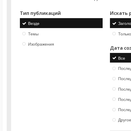
Тип публикаций
Искать р
Везде
Загол
Темы
Только
Изображения
Дата со
Все
После
После
После
После
После
Друго