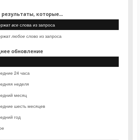
 результаты, которые...
ержат
все
слова из запроса
ержат
любое
слово из запроса
нее обновление
едние 24 часа
едняя неделя
едний месяц
едние шесть месяцев
едний год
ое