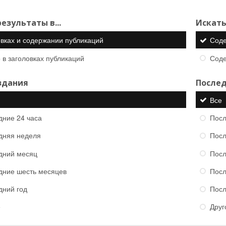
езультаты в...
Искать
овках и содержании публикаций
Сод
 в заголовках публикаций
Сод
здания
Послед
Все
дние 24 часа
Посл
дняя неделя
Посл
дний месяц
Посл
дние шесть месяцев
Посл
дний год
Посл
е
Друг