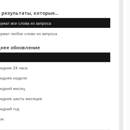
 результаты, которые...
ержат
все
слова из запроса
ержат
любое
слово из запроса
нее обновление
едние 24 часа
едняя неделя
едний месяц
едние шесть месяцев
едний год
ое