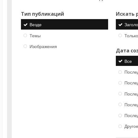
Тип публикаций
Искать р
Везде
Загол
Темы
Только
Изображения
Дата со
Все
После
После
После
После
После
Друго