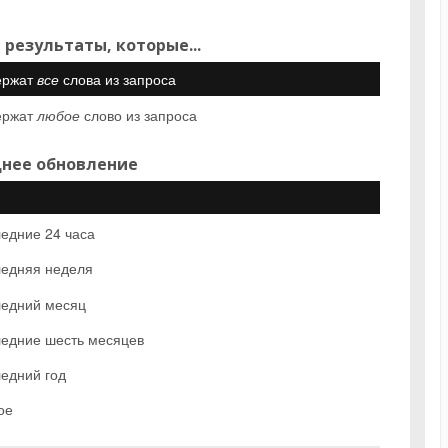
 результаты, которые...
ержат
все
слова из запроса
ержат
любое
слово из запроса
нее обновление
едние 24 часа
едняя неделя
едний месяц
едние шесть месяцев
едний год
ое