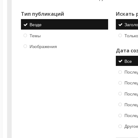
Тип публикаций
Искать р
Везде
Загол
Темы
Только
Изображения
Дата со
Все
После
После
После
После
После
Друго