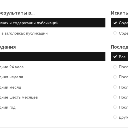
езультаты в...
Искать
овках и содержании публикаций
Сод
 в заголовках публикаций
Сод
здания
Послед
Все
дние 24 часа
Посл
дняя неделя
Посл
дний месяц
Посл
дние шесть месяцев
Посл
дний год
Посл
е
Друг